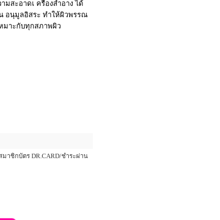
วามสะอาดเ ครื่องสำอาง ได้
าน อนุมูลอิสระ ทำให้ผิวพรรณ
ย เหมาะกับทุกสภาพผิว
เพิ่มเติม
สมาชิกบัตร DR.CARD/ชำระผ่าน