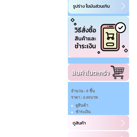
จำนวน : 0 ชิ้น
ราคา :
0.00บาท
ดูสินค้า
ชำระเงิน