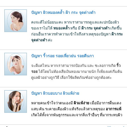
ปัญหา ผิวหมองคล้ำ ฝ้า กระ จุดด่างดำ
คงจะดีไม่น้อยนะคะ หากเราสามารถดูแลและปกป้องผิว
ของเราไม่ให้
หมองคล้ำ
หรือ มี
ฝ้า กระ จุดด่างดำ
เกิดขึ้น
ก่อนอื่นเราควรทำความเข้าใจถึงสาเหตุของปัญหา
ฝ้า กระ
จุดด่างดำ
ค่ะ
ปัญหา ริ้วรอย รอยเหี่ยวย่น รอยตีนกา
จะดีแค่ไหน หากเราสามารถป้องกัน และ ชะลอการเกิด
ริ้ว
รอย
ได้โดยไม่ต้องเสียเงินทองมากมายนัก ก็เพียงแค่เริ่มต้น
ดูแลผิวอย่างถูกวิธี เลือกใช้ผลิตภัณฑ์อย่างถูกต้องค่ะ
ปัญหา ผิวบอบบาง ผิวแพ้ง่าย
หลายคนเข้าใจว่าตนเองมี
ผิวแพ้ง่าย
เมื่อมีอาการผื่นแดง
แสบ คัน ระคายเคืองผิว แท้จริงแล้วสาเหตุของ
อาการแพ้
เกิดได้ทั้งจากพันธุกรรมและจากสิ่งเร้าอื่นๆ ที่มากระทบผิว