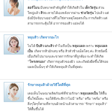
ฮอร์โมน
มีบทบาทสำคัญที่ทำให้เกิดสิวใน
เด็กวัยรุ่น
ส่วน
ใหญ่แล้ว
สิว
จะหายได้เองหลังจากผ่าน
ช่วงวัยรุ่น
ไปแล้ว แต่
ยังมีปัจจัยบางอย่างที่ไม่ใช่สาเหตุโดยตรงใน การเกิดสิว แต่
สามารถกระตุ้นให้ อาการของสิว แย่ลงได้
หลุมสิว เกิดจากอะไร
ไม่ได้
บีบสิว แกะสิว
ทำไมถึงเป็น
หลุมแผล
เพราะ
หลุมแผล
เป็น
เกิดจากสิวอักเสบ หรือ สิวหัวช้างเม็ดโตๆ ค่ะ สิวชนิดนี้
เมื่อเกิดไปนานๆและขาดการรักษาที่ถูกต้อง จะทำให้เกิด
"โพรงหนอง"
เกิดการยุบตัวของผิว และเกิดผังผืดขึ้นใต้รอย
แผลเป็นนั้นๆ ทำให้เกิดหลุมสิวในที่สุดค่ะ
รักษาหลุมสิวด้วยวิธีใดดีที่สุด
เคยเห็นโฆษณาผลิตภัณฑ์ที่ช่วยรักษา
หลุมแผลเป็น
ให้ตื้น
ขึ้นใช่มั๊ยคะ ขอให้พึงระลึกว่าไม่มี "ครีม" หรือ "เซรั่ม" หรือ
สิ่งๆใดๆก็ตามที่ทาบนผิวหน้าแล้วสามารถ "รักษา" หลุมสิว”
ให้ตื้นขึ้นได้