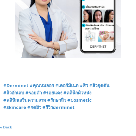
#Derminet
#คุณหมออร
#เดอร์มิเนต
#สิว
#สิวอุดตัน
#สิวอักเสบ
#รอยดำ
#รอยแดง
#คลินิกผิวหนัง
#คลินิกเสริมความงาม
#รักษาสิว
#Cosmetic
#Skincare
#กดสิว
#รีวิวderminet
« Back